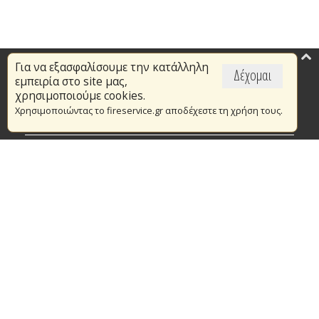
Για να εξασφαλίσουμε την κατάλληλη
Επικαιρότητα
Δέχομαι
εμπειρία στο site μας,
Το Πυροσβεστικό Σώμα
χρησιμοποιούμε cookies.
Χρησιμοποιώντας το fireservice.gr αποδέχεστε τη χρήση τους.
Πυρασφάλεια
Τράπεζα Ιδεών
Εθελοντισμός
Ανοιχτά Δεδομένα
Συμβάσεις Διαβουλεύσεις Διαγωνισμοί
Ευρωπαϊκά & Αναπτυξιακά Προγράμματα