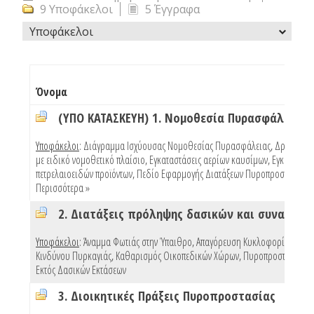
9 Υποφάκελοι
5 Έγγραφα
Υποφάκελοι
Όνομα
(ΥΠΟ ΚΑΤΑΣΚΕΥΗ) 1. Νομοθεσία Πυρασφάλειας
Υποφάκελοι
:
Διάγραμμα Ισχύουσας Νομοθεσίας Πυρασφάλειας
,
Δραστηριό
με ειδικό νομοθετικό πλαίσιο
,
Εγκαταστάσεις αερίων καυσίμων
,
Εγκαταστάσ
πετρελαιοειδών προϊόντων
,
Πεδίο Εφαρμογής Διατάξεων Πυροπροστασίας Κ
Περισσότερα »
Υποφάκελοι
:
Άναμμα Φωτιάς στην Ύπαιθρο
,
Απαγόρευση Κυκλοφορίας Λόγω
Κινδύνου Πυρκαγιάς
,
Καθαρισμός Οικοπεδικών Χώρων
,
Πυροπροστασία Κτ
Εκτός Δασικών Εκτάσεων
3. Διοικητικές Πράξεις Πυροπροστασίας