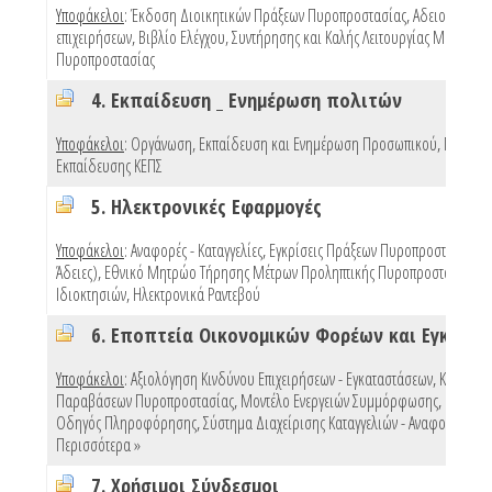
Υποφάκελοι
:
Έκδοση Διοικητικών Πράξεων Πυροπροστασίας
,
Αδειοδότηση
επιχειρήσεων
,
Βιβλίο Ελέγχου, Συντήρησης και Καλής Λειτουργίας Μέσων
Πυροπροστασίας
4. Εκπαίδευση _ Ενημέρωση πολιτών
Υποφάκελοι
:
Οργάνωση, Εκπαίδευση και Ενημέρωση Προσωπικού
,
Προγρά
Εκπαίδευσης ΚΕΠΣ
5. Ηλεκτρονικές Εφαρμογές
Υποφάκελοι
:
Αναφορές - Καταγγελίες
,
Εγκρίσεις Πράξεων Πυροπροστασίας (e
Άδειες)
,
Εθνικό Μητρώο Τήρησης Μέτρων Προληπτικής Πυροπροστασίας
Ιδιοκτησιών
,
Ηλεκτρονικά Ραντεβού
Υποφάκελοι
:
Αξιολόγηση Κινδύνου Επιχειρήσεων - Εγκαταστάσεων
,
Κυρώσει
Παραβάσεων Πυροπροστασίας
,
Μοντέλο Ενεργειών Συμμόρφωσης
,
Πρότυπ
Οδηγός Πληροφόρησης
,
Σύστημα Διαχείρισης Καταγγελιών - Αναφορών
,
Περισσότερα »
7. Χρήσιμοι Σύνδεσμοι