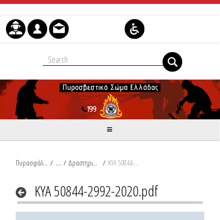
Μετάβαση στο περιεχόμενο
Πυρασφάλεια
/
Δραστηριότητες Περιβαλλοντικών Υποδομών
/
ΚΥΑ 50844-2992-2020.pdf
ΚΥΑ 50844-2992-2020.pdf