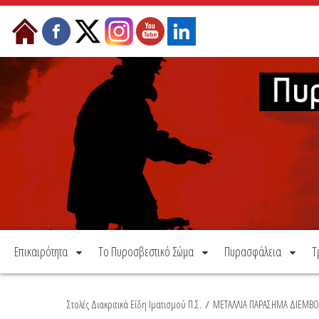
Μετάβαση στο περιεχόμενο
Επικαιρότητα
Το Πυροσβεστικό Σώμα
Πυρασφάλεια
Τ
Στολές Διακριτικά Είδη Ιματισμού Π.Σ.
/
ΜΕΤΑΛΛΙΑ ΠΑΡΑΣΗΜΑ ΔΙΕΜΒΟ