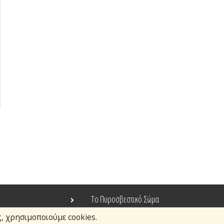
Το Πυροσβεστικό Σώμα
ς, χρησιμοποιούμε cookies.
Τράπεζα Ιδεών