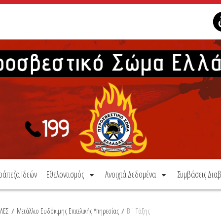
ράπεζα Ιδεών
Εθελοντισμός
Ανοιχτά Δεδομένα
Συμβάσεις Διαβ
ΛΕΣ
/
Μετάλλιο Ευδόκιμης Επιτελικής Υπηρεσίας
/
Β΄ Τάξης