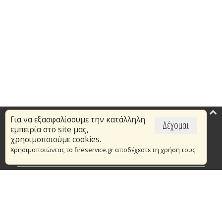
Για να εξασφαλίσουμε την κατάλληλη
Επικαιρότητα
Δέχομαι
εμπειρία στο site μας,
Το Πυροσβεστικό Σώμα
χρησιμοποιούμε cookies.
Χρησιμοποιώντας το fireservice.gr αποδέχεστε τη χρήση τους.
Πυρασφάλεια
Τράπεζα Ιδεών
Εθελοντισμός
Ανοιχτά Δεδομένα