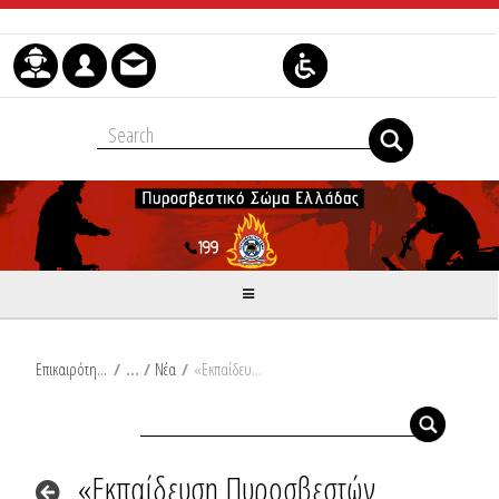
Μετάβαση στο περιεχόμενο
Επικαιρότητα
/
Νέα
/
«Εκπαίδευση Πυροσβεστών Δασικών Επιχειρήσεων – Ορισμός τόπου εκπαίδευσης – Καθορισμός εκπαιδευτικού προγράμματος».
«Εκπαίδευση Πυροσβεστών