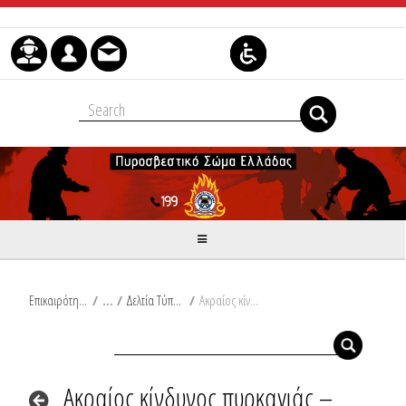
Μετάβαση στο περιεχόμενο
Επικαιρότητα
/
Δελτία Τύπου
/
Ακραίος κίνδυνος πυρκαγιάς – Κατάσταση Συναγερμού Επιχειρησιακή ετοιμότητα του Πυροσβεστικού Σώματος σύμφωνα με τον δείκτη πρόβλεψης κινδύνου πυρκαγιάς στις 12-08-2024
Ακραίος κίνδυνος πυρκαγιάς –