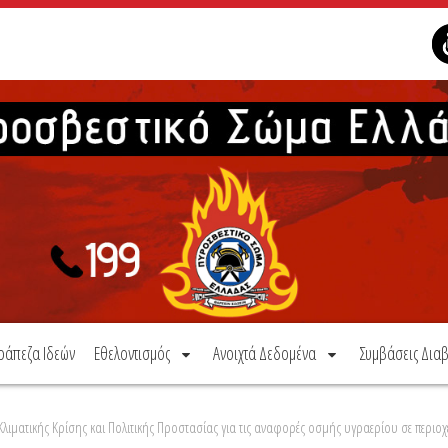
ράπεζα Ιδεών
Εθελοντισμός
Ανοιχτά Δεδομένα
Συμβάσεις Διαβ
ματικής Κρίσης και Πολιτικής Προστασίας για τις αναφορές οσμής υγραερίου σε περιοχές