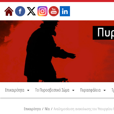
Μετάβαση στο περιεχόμενο
Επικαιρότητα
Το Πυροσβεστικό Σώμα
Πυρασφάλεια
Τ
Επικαιρότητα
/
Νέα
/
Αναδημοσίευση ανακοίνωσης του Υπουργείου Κλι