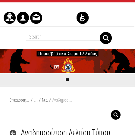
Μετάβαση στο περιεχόμενο
Επικαιρότητα
/
Νέα
/
Αναδημοσίευση Δελτίου Τύπου Υπουργείου Κλιματικής Κρίσης και Πολιτικής Προστασίας: 245 Ευρωπαίοι Πυροσβέστες κατά τη φετινή αντιπυρική περίοδο στην Ελλάδα στο πλαίσιο του Προγράμματος Προεγκατάστασης
Αναδημοσίευση Δελτίου Τύπου