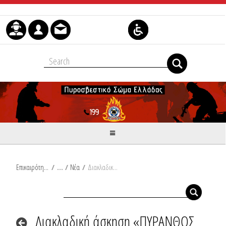
Μετάβαση στο περιεχόμενο
Επικαιρότητα
/
Νέα
/
Διακλαδική άσκηση «ΠΥΡΑΝΘΟΣ – ΒΑΘΥ 2023» στο Γύθειο Λακωνίας
Διακλαδική άσκηση «ΠΥΡΑΝΘΟΣ