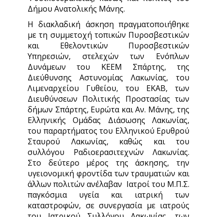
Δήμου Ανατολικής Μάνης.
Η διακλαδική άσκηση πραγματοποιήθηκε
με τη συμμετοχή τοπικών Πυροσβεστικών
και Εθελοντικών Πυροσβεστικών
Υπηρεσιών, στελεχών των Ενόπλων
Δυνάμεων του ΚΕΕΜ Σπάρτης, της
Διεύθυνσης Αστυνομίας Λακωνίας, του
Λιμεναρχείου Γυθείου, του ΕΚΑΒ, των
Διευθύνσεων Πολιτικής Προστασίας των
δήμων Σπάρτης, Ευρώτα και Αν. Μάνης, της
Ελληνικής Ομάδας Διάσωσης Λακωνίας,
του παραρτήματος του Ελληνικού Ερυθρού
Σταυρού Λακωνίας, καθώς και του
συλλόγου Ραδιοερασιτεχνών Λακωνίας.
Στο δεύτερο μέρος της άσκησης, την
υγειονομική φροντίδα των τραυματιών και
άλλων πολιτών ανέλαβαν Ιατροί του Μ.Π.Σ.
παγκόσμια υγεία και ιατρική των
καταστροφών, σε συνεργασία με ιατρούς
του Ιατρικού Συλλόγου Λακωνίας, των