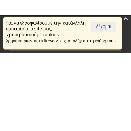
Για να εξασφαλίσουμε την κατάλληλη
Επικαιρότητα
Δέχομαι
εμπειρία στο site μας,
Το Πυροσβεστικό Σώμα
χρησιμοποιούμε cookies.
Χρησιμοποιώντας το fireservice.gr αποδέχεστε τη χρήση τους.
Πυρασφάλεια
Τράπεζα Ιδεών
Εθελοντισμός
Ανοιχτά Δεδομένα
Συμβάσεις Διαβουλεύσεις Διαγωνισμοί
Ευρωπαϊκά & Αναπτυξιακά Προγράμματα