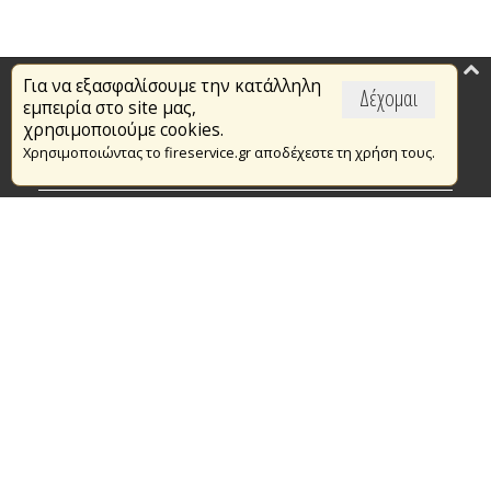
Για να εξασφαλίσουμε την κατάλληλη
Επικαιρότητα
Δέχομαι
εμπειρία στο site μας,
Το Πυροσβεστικό Σώμα
χρησιμοποιούμε cookies.
Χρησιμοποιώντας το fireservice.gr αποδέχεστε τη χρήση τους.
Πυρασφάλεια
Τράπεζα Ιδεών
Εθελοντισμός
Ανοιχτά Δεδομένα
Συμβάσεις Διαβουλεύσεις Διαγωνισμοί
Ευρωπαϊκά & Αναπτυξιακά Προγράμματα