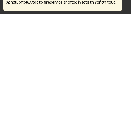
Χρησιμοποιώντας το fireservice.gr αποδέχεστε τη χρήση τους.
Πυρασφάλεια
Τράπεζα Ιδεών
Εθελοντισμός
Ανοιχτά Δεδομένα
Συμβάσεις Διαβουλεύσεις Διαγωνισμοί
Ευρωπαϊκά & Αναπτυξιακά Προγράμματα
© Copyright 2016 Αρχηγείο Πυροσβεστικού Σώματος