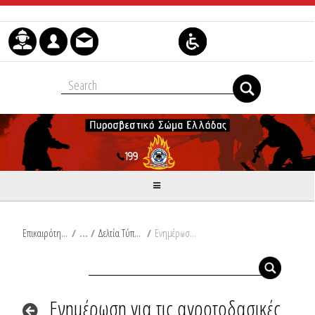
Μετάβαση στο περιεχόμενο
Επικαιρότητα
/
Δελτία Τύπου
/
Ενημέρωση για τις αγροτοδασικές πυρκαγιές του τελευταίου 24ώρου, από Ω/18:00/13-10-2022 έως Ω/18:00/14-10-2022
Ενημέρωση για τις αγροτοδασικές