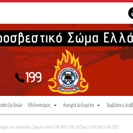
ράπεζα Ιδεών
Εθελοντισμός
Ανοιχτά Δεδομένα
Συμβάσεις Διαβ
καγιές του τελευταίου 24ωρου από Ω/18:00/22-06-2025 έως Ω/18:00/23-06-2025