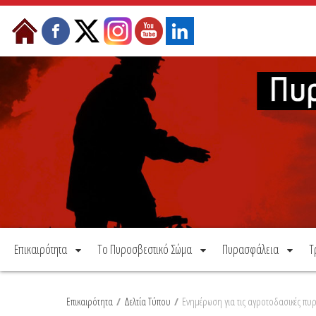
Μετάβαση στο περιεχόμενο
Επικαιρότητα
Το Πυροσβεστικό Σώμα
Πυρασφάλεια
Τ
Επικαιρότητα
/
Δελτία Τύπου
/
Ενημέρωση για τις αγροτοδασικές πυρ