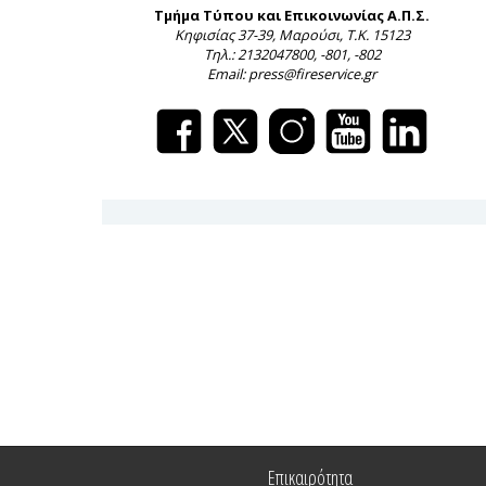
Τμήμα Τύπου και Επικοινωνίας Α.Π.Σ.
Κηφισίας 37-39, Μαρούσι, Τ.Κ. 15123
Τηλ.: 2132047800, -801, -802
Email: press@fireservice.gr
Επικαιρότητα