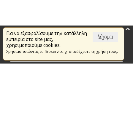
Για να εξασφαλίσουμε την κατάλληλη
Επικαιρότητα
Δέχομαι
εμπειρία στο site μας,
Το Πυροσβεστικό Σώμα
χρησιμοποιούμε cookies.
Χρησιμοποιώντας το fireservice.gr αποδέχεστε τη χρήση τους.
Πυρασφάλεια
Τράπεζα Ιδεών
Εθελοντισμός
Ανοιχτά Δεδομένα
Συμβάσεις Διαβουλεύσεις Διαγωνισμοί
Ευρωπαϊκά & Αναπτυξιακά Προγράμματα