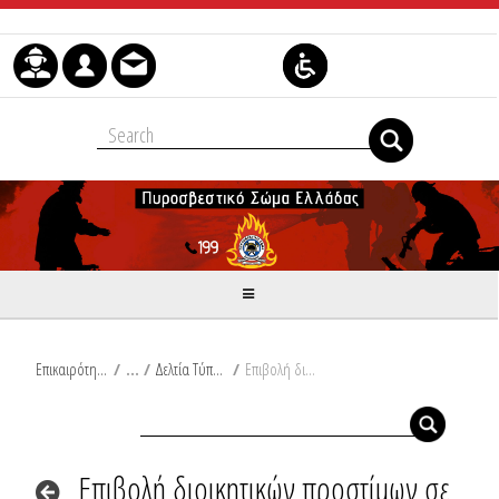
Μετάβαση στο περιεχόμενο
Επικαιρότητα
/
Δελτία Τύπου
/
Επιβολή διοικητικών προστίμων σε Εύβοια και Καβάλα
Επιβολή διοικητικών προστίμων σε