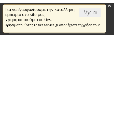
Για να εξασφαλίσουμε την κατάλληλη
Επικαιρότητα
Δέχομαι
εμπειρία στο site μας,
Το Πυροσβεστικό Σώμα
χρησιμοποιούμε cookies.
Χρησιμοποιώντας το fireservice.gr αποδέχεστε τη χρήση τους.
Πυρασφάλεια
Τράπεζα Ιδεών
Εθελοντισμός
Ανοιχτά Δεδομένα
Συμβάσεις Διαβουλεύσεις Διαγωνισμοί
Ευρωπαϊκά & Αναπτυξιακά Προγράμματα