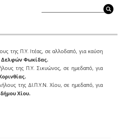
υς της Π.Υ. Ιτέας, σε αλλοδαπό, για καύση
υ Δελφών Φωκίδας.
λους της Π.Υ. Σικυώνος, σε ημεδαπό, για
Κορινθίας.
λους της ΔΙ.Π.Υ.Ν. Χίου, σε ημεδαπό, για
 δήμου Χίου.