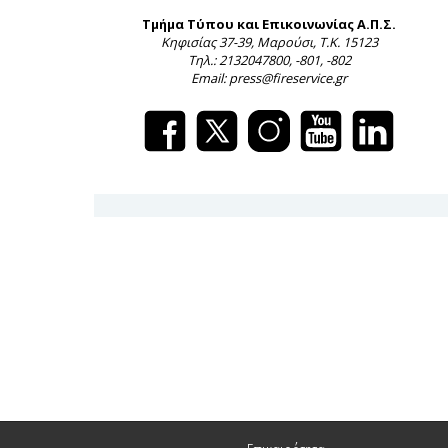
Τμήμα Τύπου και Επικοινωνίας Α.Π.Σ.
Κηφισίας 37-39, Μαρούσι, Τ.Κ. 15123
Τηλ.: 2132047800, -801, -802
Email: press@fireservice.gr