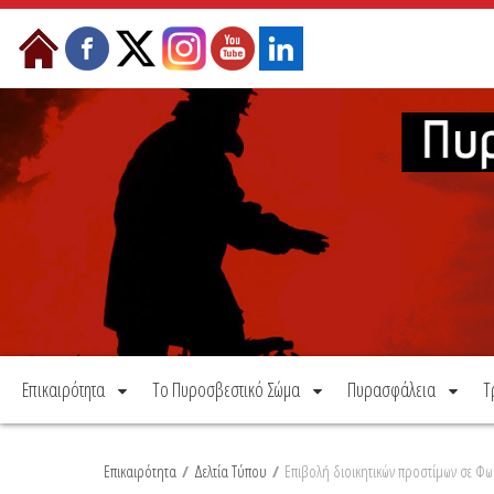
Μετάβαση στο περιεχόμενο
Επικαιρότητα
Το Πυροσβεστικό Σώμα
Πυρασφάλεια
Τ
Επικαιρότητα
/
Δελτία Τύπου
/
Επιβολή διοικητικών προστίμων σε Φωκ