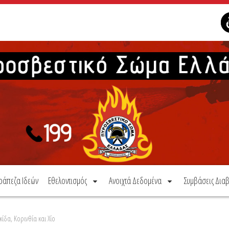
ράπεζα Ιδεών
Εθελοντισμός
Ανοιχτά Δεδομένα
Συμβάσεις Διαβ
ίδα, Κορινθία και Χίο