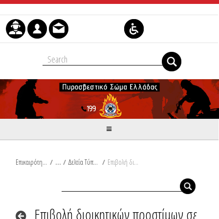
Μετάβαση στο περιεχόμενο
Επικαιρότητα
/
Δελτία Τύπου
/
Eπιβολή διοικητικών προστίμων σε Θεσσαλονίκη, Ρόδο, Λευκάδα και Μαγνησία
Eπιβολή διοικητικών προστίμων σε