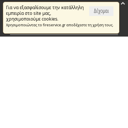
Για να εξασφαλίσουμε την κατάλληλη
Επικαιρότητα
Δέχομαι
εμπειρία στο site μας,
Το Πυροσβεστικό Σώμα
χρησιμοποιούμε cookies.
Χρησιμοποιώντας το fireservice.gr αποδέχεστε τη χρήση τους.
Πυρασφάλεια
Τράπεζα Ιδεών
Εθελοντισμός
Ανοιχτά Δεδομένα
Συμβάσεις Διαβουλεύσεις Διαγωνισμοί
Ευρωπαϊκά & Αναπτυξιακά Προγράμματα