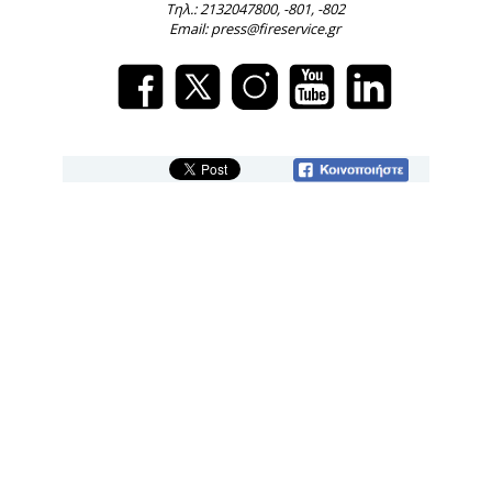
Τηλ.: 2132047800, -801, -802
Email: press@fireservice.gr