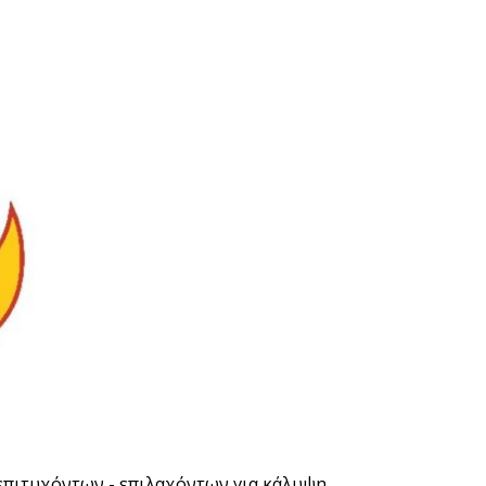
ν επιτυχόντων - επιλαχόντων για κάλυψη