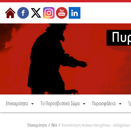
Μετάβαση στο περιεχόμενο
Επικαιρότητα
Το Πυροσβεστικό Σώμα
Πυρασφάλεια
Τ
Επικαιρότητα
/
Νέα
/
Κοινοποίηση πινάκων επιτυχόντων - επιλαχόντω