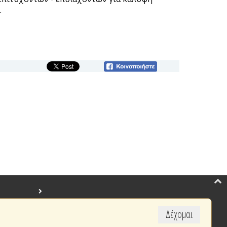
.
Δέχομαι