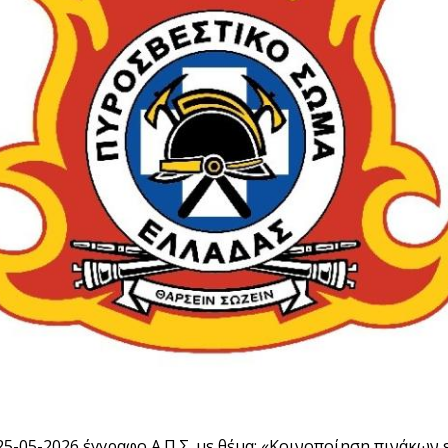
1/ 25-05-2026 έγγραφο Α.Π.Σ. με θέμα: «Κοινοποίηση πινάκω