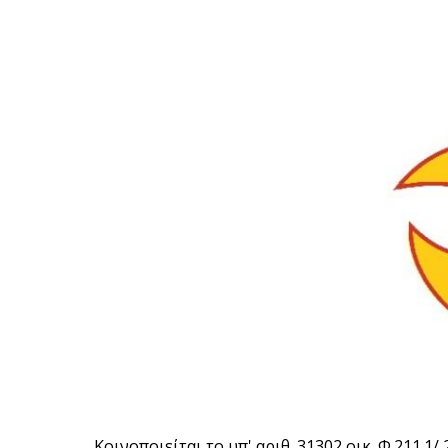
Κοινοποιείται το υπ' αριθ. 31302 οικ. Φ.211.