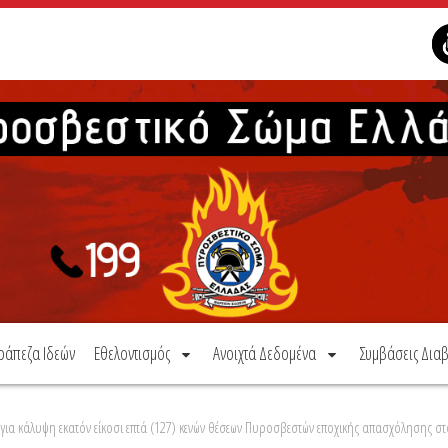
ράπεζα Ιδεών
Εθελοντισμός
Ανοιχτά Δεδομένα
Συμβάσεις Διαβ
ν για κάλυψη εκατόν είκοσι επτά (127) κενών θέσεων Πυροσβεστών εποχικής απασχόλησης 