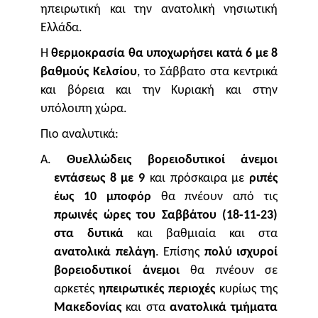
ηπειρωτική και την ανατολική νησιωτική
Ελλάδα.
Η
θερμοκρασία θα υποχωρήσει κατά 6 με 8
βαθμούς Κελσίου
, το Σάββατο στα κεντρικά
και βόρεια και την Κυριακή και στην
υπόλοιπη χώρα.
Πιο αναλυτικά:
Α.
Θυελλώδεις βορειοδυτικοί άνεμοι
εντάσεως 8 με 9
και πρόσκαιρα με
ριπές
έως 10 μποφόρ
θα πνέουν από τις
πρωινές ώρες του Σαββάτου (18-11-23)
στα δυτικά
και βαθμιαία και στα
ανατολικά πελάγη
. Επίσης
πολύ ισχυροί
βορειοδυτικοί άνεμοι
θα πνέουν σε
αρκετές
ηπειρωτικές περιοχές
κυρίως της
Μακεδονίας
και στα
ανατολικά τμήματα