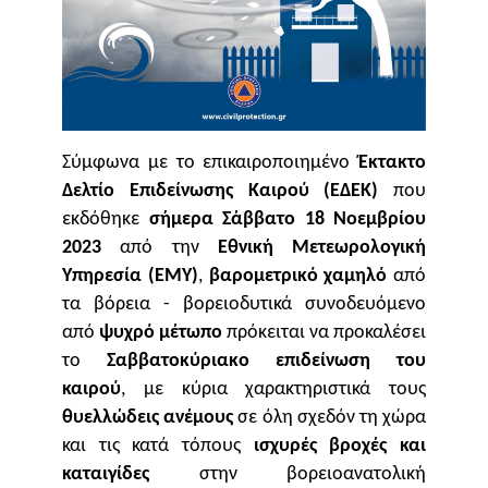
Σύμφωνα με το επικαιροποιημένο
Έκτακτο
Δελτίο Επιδείνωσης Καιρού (ΕΔΕΚ)
που
εκδόθηκε
σήμερα
Σάββατο 18 Νοεμβρίου
2023
από την
Εθνική Μετεωρολογική
Υπηρεσία (ΕΜΥ
)
,
βαρομετρικό χαμηλό
από
τα βόρεια - βορειοδυτικά συνοδευόμενο
από
ψυχρό μέτωπο
πρόκειται να προκαλέσει
το
Σαββατοκύριακο επιδείνωση του
καιρού
, με κύρια χαρακτηριστικά τους
θυελλώδεις ανέμους
σε όλη σχεδόν τη χώρα
και τις κατά τόπους
ισχυρές βροχές και
καταιγίδες
στην βορειοανατολική