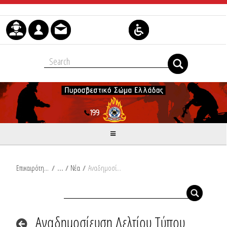
Μετάβαση στο περιεχόμενο
Επικαιρότητα
/
Νέα
/
Αναδημοσίευση Δελτίου Τύπου Υπουργείου Κλιματικής Κρίσης και Πολιτικής Προστασίας: Νεότερα στοιχεία για την επιδείνωση του καιρού σήμερα Σάββατο και αύριο Κυριακή με θυελλώδεις ανέμους, ισχυρές βροχές, καταιγίδες και πτώση της θερμοκρασίας
Αναδημοσίευση Δελτίου Τύπου