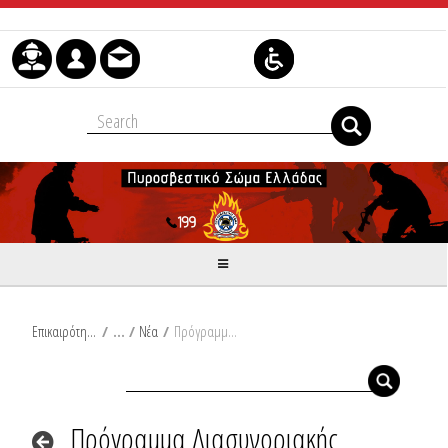
Μετάβαση στο περιεχόμενο
Επικαιρότητα
/
Νέα
/
Πρόγραμμα Διασυνοριακής Συνεργασίας «Ελλάδα - Βουλγαρία, 2021-2027» - Έργο “Floodguard 2”
Πρόγραμμα Διασυνοριακής