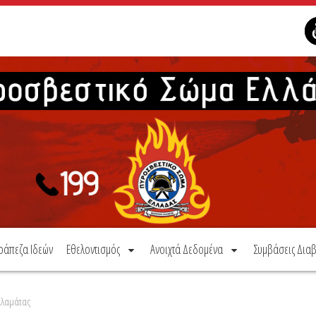
ράπεζα Ιδεών
Εθελοντισμός
Ανοιχτά Δεδομένα
Συμβάσεις Διαβ
αλαμάτας