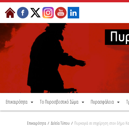
Μετάβαση στο περιεχόμενο
Επικαιρότητα
Το Πυροσβεστικό Σώμα
Πυρασφάλεια
Τ
Επικαιρότητα
/
Δελτία Τύπου
/
Πυρκαγιά σε επιχείρηση στον δήμο Κ