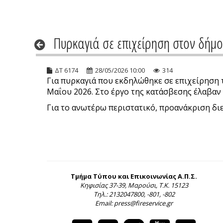
Πυρκαγιά σε επιχείρηση στον δήμ
ΔΤ 6174
28/05/2026 10:00
314
Για πυρκαγιά που εκδηλώθηκε σε επιχείρηση τ
Μαΐου 2026. Στο έργο της κατάσβεσης έλαβαν 
Για το ανωτέρω περιστατικό, προανάκριση διε
Τμήμα Τύπου και Επικοινωνίας Α.Π.Σ.
Κηφισίας 37-39, Μαρούσι, Τ.Κ. 15123
Τηλ.: 2132047800, -801, -802
Email: press@fireservice.gr