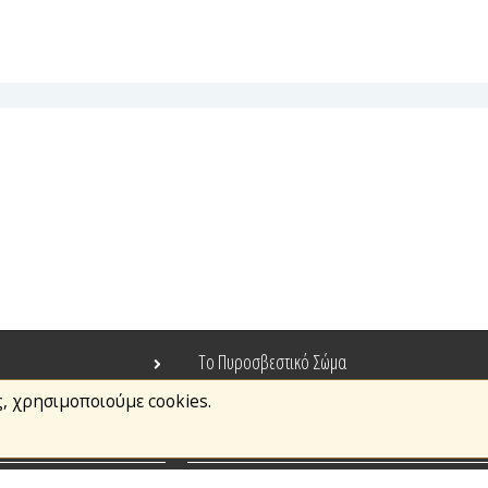
Το Πυροσβεστικό Σώμα
ς, χρησιμοποιούμε cookies.
Τράπεζα Ιδεών
Ανοιχτά Δεδομένα
σμοί
Ευρωπαϊκά & Αναπτυξιακά Προγράμματα