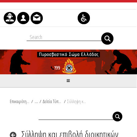
Μετάβαση στο περιεχόμενο
Επικαιρότητα
/
Δελτία Τύπου
/
Σύλληψη και επιβολή διοικητικών προστίμων σε Φωκίδα, Αττική, Ρέθυμνο, Κω, Αλεξανδρούπολη, Θεσσαλονίκη
Σύλληψη και επιβολή διοικητικών