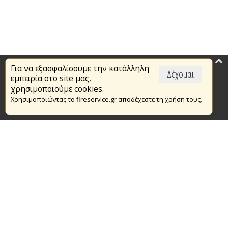
Για να εξασφαλίσουμε την κατάλληλη
Επικαιρότητα
Δέχομαι
εμπειρία στο site μας,
Το Πυροσβεστικό Σώμα
χρησιμοποιούμε cookies.
Χρησιμοποιώντας το fireservice.gr αποδέχεστε τη χρήση τους.
Πυρασφάλεια
Τράπεζα Ιδεών
Εθελοντισμός
Ανοιχτά Δεδομένα
Συμβάσεις Διαβουλεύσεις Διαγωνισμοί
Ευρωπαϊκά & Αναπτυξιακά Προγράμματα