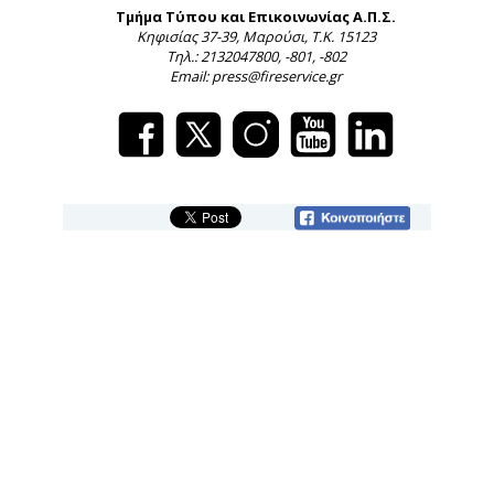
Τμήμα Τύπου και Επικοινωνίας Α.Π.Σ.
Κηφισίας 37-39, Μαρούσι, Τ.Κ. 15123
Τηλ.: 2132047800, -801, -802
Email: press@fireservice.gr