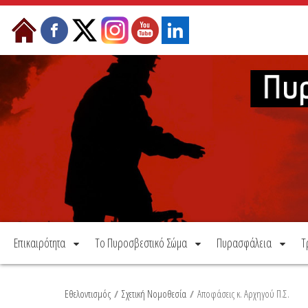
Μετάβαση στο περιεχόμενο
Επικαιρότητα
Το Πυροσβεστικό Σώμα
Πυρασφάλεια
Τ
Εθελοντισμός
/
Σχετική Νομοθεσία
/
Αποφάσεις κ. Αρχηγού Π.Σ.