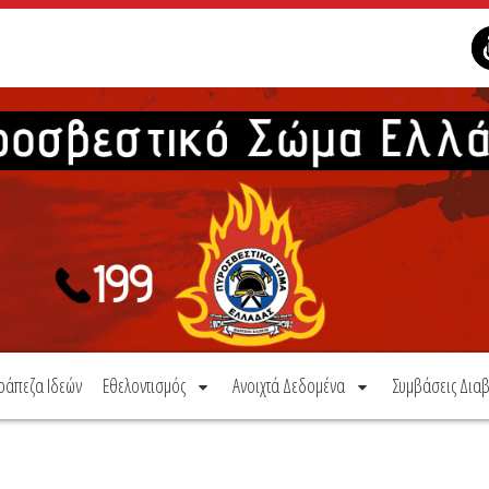
ράπεζα Ιδεών
Εθελοντισμός
Ανοιχτά Δεδομένα
Συμβάσεις Διαβ