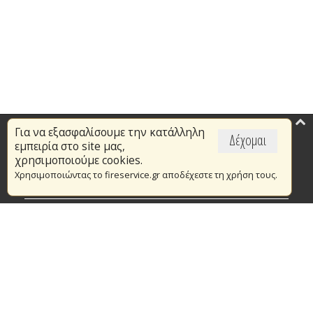
Για να εξασφαλίσουμε την κατάλληλη
Επικαιρότητα
Δέχομαι
εμπειρία στο site μας,
Το Πυροσβεστικό Σώμα
χρησιμοποιούμε cookies.
Χρησιμοποιώντας το fireservice.gr αποδέχεστε τη χρήση τους.
Πυρασφάλεια
Τράπεζα Ιδεών
Εθελοντισμός
Ανοιχτά Δεδομένα
Συμβάσεις Διαβουλεύσεις Διαγωνισμοί