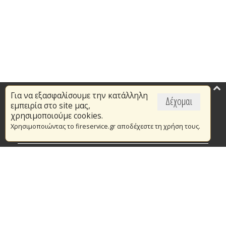
Για να εξασφαλίσουμε την κατάλληλη
Επικαιρότητα
Δέχομαι
εμπειρία στο site μας,
Το Πυροσβεστικό Σώμα
χρησιμοποιούμε cookies.
Χρησιμοποιώντας το fireservice.gr αποδέχεστε τη χρήση τους.
Πυρασφάλεια
Τράπεζα Ιδεών
Εθελοντισμός
Ανοιχτά Δεδομένα
Συμβάσεις Διαβουλεύσεις Διαγωνισμοί