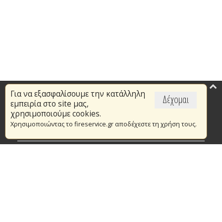
Για να εξασφαλίσουμε την κατάλληλη
Επικαιρότητα
Δέχομαι
εμπειρία στο site μας,
Το Πυροσβεστικό Σώμα
χρησιμοποιούμε cookies.
Χρησιμοποιώντας το fireservice.gr αποδέχεστε τη χρήση τους.
Πυρασφάλεια
Τράπεζα Ιδεών
Εθελοντισμός
Ανοιχτά Δεδομένα
Συμβάσεις Διαβουλεύσεις Διαγωνισμοί