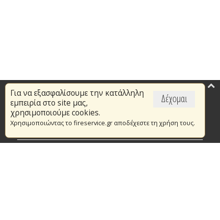
Για να εξασφαλίσουμε την κατάλληλη
Επικαιρότητα
Δέχομαι
εμπειρία στο site μας,
Το Πυροσβεστικό Σώμα
χρησιμοποιούμε cookies.
Χρησιμοποιώντας το fireservice.gr αποδέχεστε τη χρήση τους.
Πυρασφάλεια
Τράπεζα Ιδεών
Εθελοντισμός
Ανοιχτά Δεδομένα
Συμβάσεις Διαβουλεύσεις Διαγωνισμοί