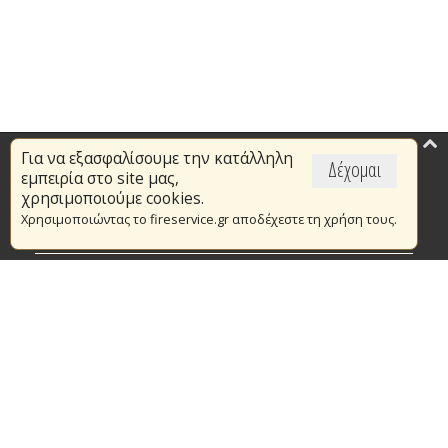
Για να εξασφαλίσουμε την κατάλληλη
Επικαιρότητα
Δέχομαι
εμπειρία στο site μας,
Το Πυροσβεστικό Σώμα
χρησιμοποιούμε cookies.
Χρησιμοποιώντας το fireservice.gr αποδέχεστε τη χρήση τους.
Πυρασφάλεια
Τράπεζα Ιδεών
Εθελοντισμός
Ανοιχτά Δεδομένα
Συμβάσεις Διαβουλεύσεις Διαγωνισμοί
Ευρωπαϊκά & Αναπτυξιακά Προγράμματα