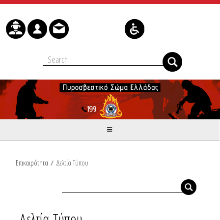
Μετάβαση στο περιεχόμενο
Επικαιρότητα
/
Δελτία Τύπου
Δελτία Τύπου