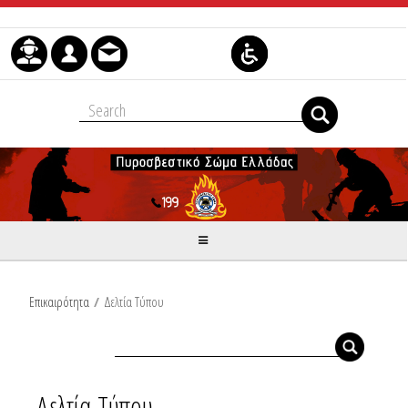
Μετάβαση στο περιεχόμενο
Επικαιρότητα
/
Δελτία Τύπου
Δελτία Τύπου