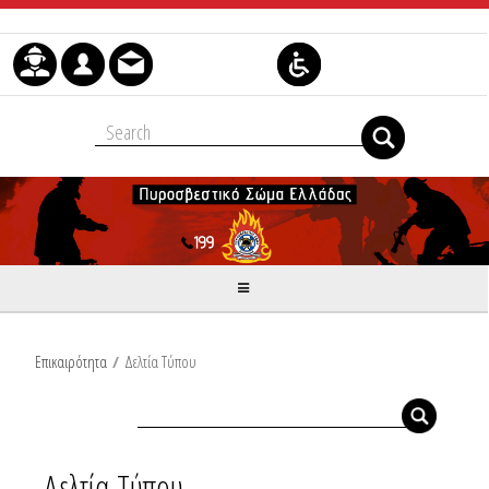
Μετάβαση στο περιεχόμενο
Επικαιρότητα
/
Δελτία Τύπου
Δελτία Τύπου