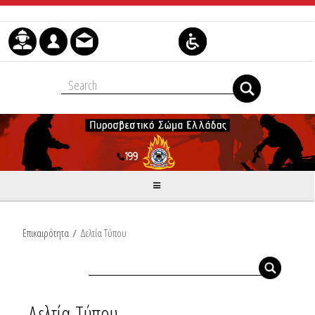
Μετάβαση στο περιεχόμενο
Επικαιρότητα
/
Δελτία Τύπου
Δελτία Τύπου