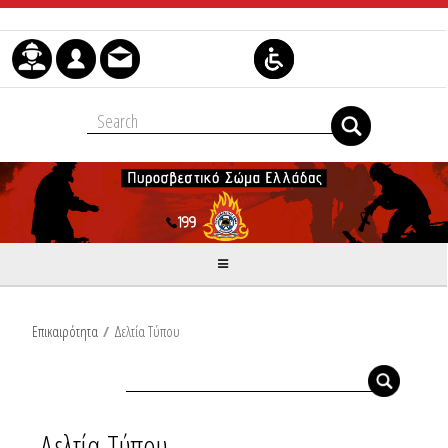
Μετάβαση στο περιεχόμενο
Επικαιρότητα
/
Δελτία Τύπου
Δελτία Τύπου