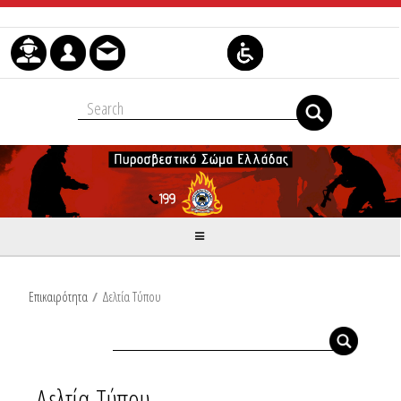
Μετάβαση στο περιεχόμενο
Επικαιρότητα
/
Δελτία Τύπου
Δελτία Τύπου