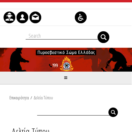
Μετάβαση στο περιεχόμενο
Επικαιρότητα
/
Δελτία Τύπου
Δελτία Τύπου