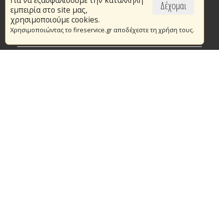
Για να εξασφαλίσουμε την κατάλληλη
Επικαιρότητα
Δέχομαι
εμπειρία στο site μας,
Το Πυροσβεστικό Σώμα
χρησιμοποιούμε cookies.
Χρησιμοποιώντας το fireservice.gr αποδέχεστε τη χρήση τους.
Πυρασφάλεια
Τράπεζα Ιδεών
Εθελοντισμός
Ανοιχτά Δεδομένα
Συμβάσεις Διαβουλεύσεις Διαγωνισμοί
Ευρωπαϊκά & Αναπτυξιακά Προγράμματα