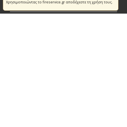
Χρησιμοποιώντας το fireservice.gr αποδέχεστε τη χρήση τους.
Πυρασφάλεια
Τράπεζα Ιδεών
Εθελοντισμός
Ανοιχτά Δεδομένα
Συμβάσεις Διαβουλεύσεις Διαγωνισμοί
Ευρωπαϊκά & Αναπτυξιακά Προγράμματα
© Copyright 2016 Αρχηγείο Πυροσβεστικού Σώματος