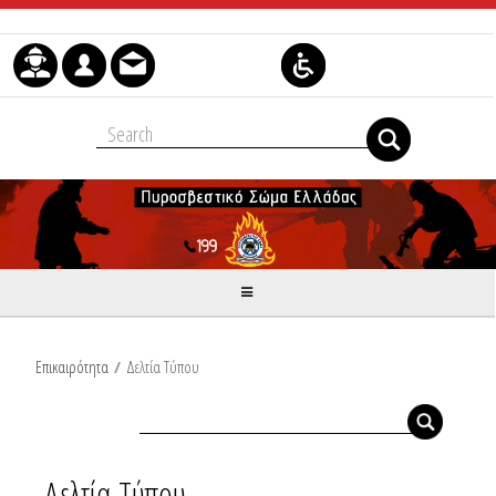
Μετάβαση στο περιεχόμενο
Επικαιρότητα
/
Δελτία Τύπου
Δελτία Τύπου