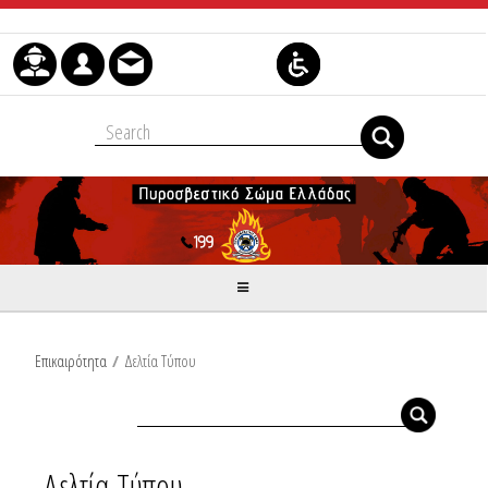
Μετάβαση στο περιεχόμενο
Επικαιρότητα
/
Δελτία Τύπου
Δελτία Τύπου