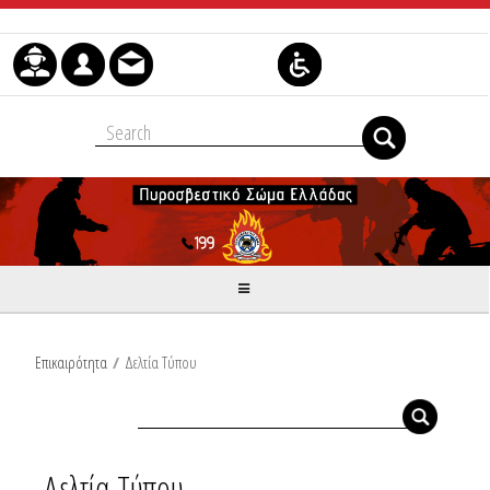
Μετάβαση στο περιεχόμενο
Επικαιρότητα
/
Δελτία Τύπου
Δελτία Τύπου