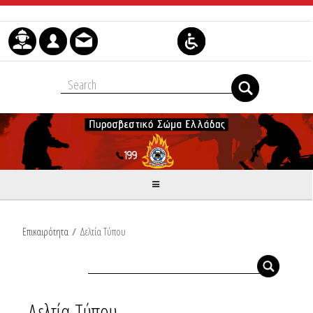
Μετάβαση στο περιεχόμενο
Επικαιρότητα
/
Δελτία Τύπου
Δελτία Τύπου