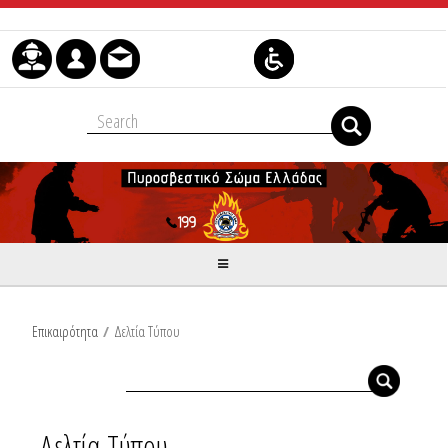
Μετάβαση στο περιεχόμενο
Επικαιρότητα
/
Δελτία Τύπου
Δελτία Τύπου