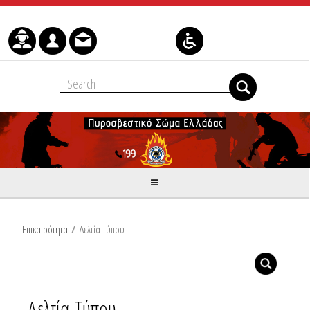
Μετάβαση στο περιεχόμενο
Επικαιρότητα
/
Δελτία Τύπου
Δελτία Τύπου