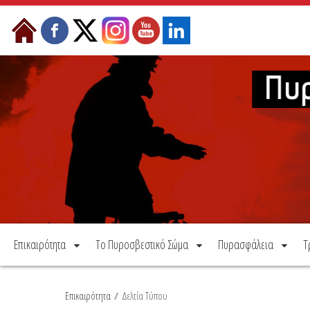
Μετάβαση στο περιεχόμενο
Επικαιρότητα
Το Πυροσβεστικό Σώμα
Πυρασφάλεια
Τ
Επικαιρότητα
/
Δελτία Τύπου