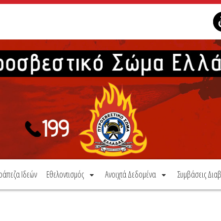
ράπεζα Ιδεών
Εθελοντισμός
Ανοιχτά Δεδομένα
Συμβάσεις Διαβ