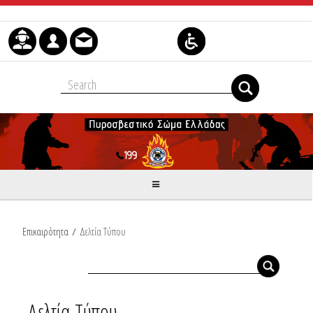
Μετάβαση στο περιεχόμενο
Επικαιρότητα
/
Δελτία Τύπου
Δελτία Τύπου