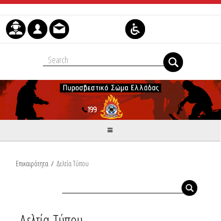
Μετάβαση στο περιεχόμενο
Επικαιρότητα
/
Δελτία Τύπου
Δελτία Τύπου