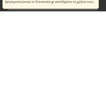
Χρησιμοποιώντας το fireservice.gr αποδέχεστε τη χρήση τους.
Πυρασφάλεια
Τράπεζα Ιδεών
Εθελοντισμός
Ανοιχτά Δεδομένα
Συμβάσεις Διαβουλεύσεις Διαγωνισμοί
Ευρωπαϊκά & Αναπτυξιακά Προγράμματα
© Copyright 2016 Αρχηγείο Πυροσβεστικού Σώματος