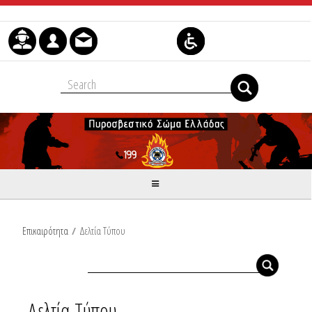
Μετάβαση στο περιεχόμενο
Επικαιρότητα
/
Δελτία Τύπου
Δελτία Τύπου