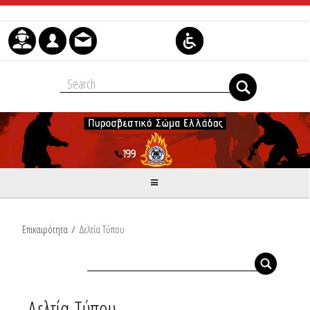
Μετάβαση στο περιεχόμενο
Επικαιρότητα
/
Δελτία Τύπου
Δελτία Τύπου