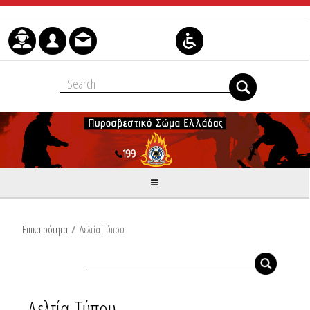
Μετάβαση στο περιεχόμενο
Επικαιρότητα
/
Δελτία Τύπου
Δελτία Τύπου