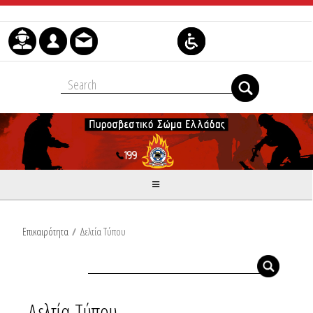
Μετάβαση στο περιεχόμενο
Επικαιρότητα
/
Δελτία Τύπου
Δελτία Τύπου